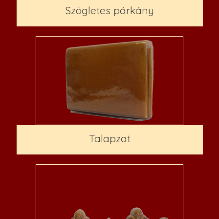
Szögletes párkány
Talapzat