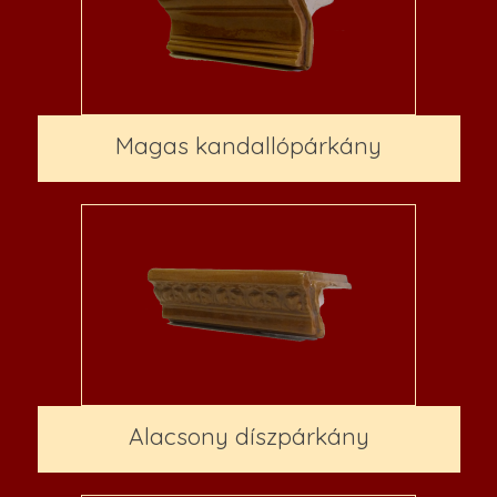
Magas kandallópárkány
Alacsony díszpárkány