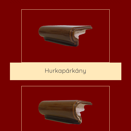
Hurkapárkány