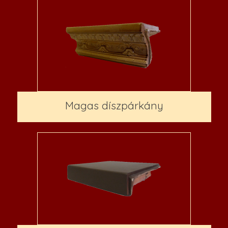
Magas díszpárkány