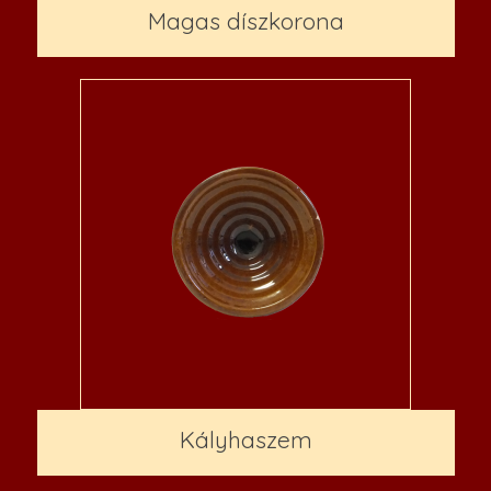
Magas díszkorona
Kályhaszem