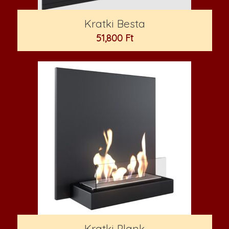
Kratki Besta
51,800
Ft
Kratki Plank