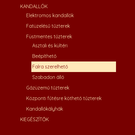
KANDALLÓK
Elektromos kandallók
Fatüzelésű tűzterek
Füstmentes tűzterek
Asztali és kültéri
Beépíthető
Falra szerelhető
Szabadon álló
Gázüzemű tűzterek
Központi fűtésre köthető tűzterek
Kandallókályhák
KIEGÉSZÍTŐK