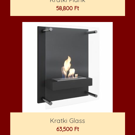
58,800
Ft
Kratki Glass
63,500
Ft