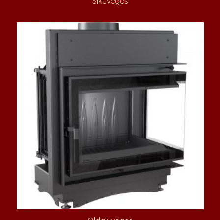
Síküveges