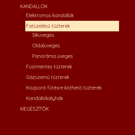
KANDALLÓK
Elektromos kandallók
Fatüzelésű tűzterek
Síküveges
Oldalüveges
Panoráma üveges
Füstmentes tűzterek
Gázüzemű tűzterek
Központi fűtésre köthető tűzterek
Kandallókályhák
KIEGÉSZÍTŐK