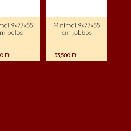
mál 9x77x55
Minimál 9x77x55
m balos
cm jobbos
00
Ft
33,500
Ft