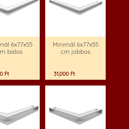
mál 6x77x55
Minimál 6x77x55
m balos
cm jobbos
00
Ft
31,000
Ft