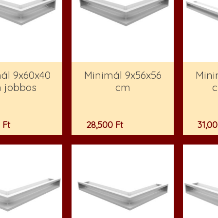
ál 9x60x40
Minimál 9x56x56
Mini
 jobbos
cm
c
0
Ft
28,500
Ft
31,0