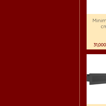
Minim
c
31,00