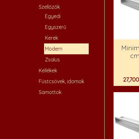
Szellőzők
Egyedi
Egyszerű
Kerek
Minim
Modern
cm
Zsalus
Kellékek
27,70
Füstcsövek, idomok
Samottok