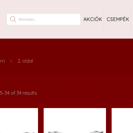
Products
AKCIÓK
CSEMPÉK
search
rn
2. oldal
–34 of 34 results