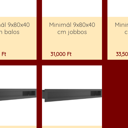
ál 9x80x40
Minimál 9x80x40
Mini
m balos
cm jobbos
c
0
Ft
31,000
Ft
33,5