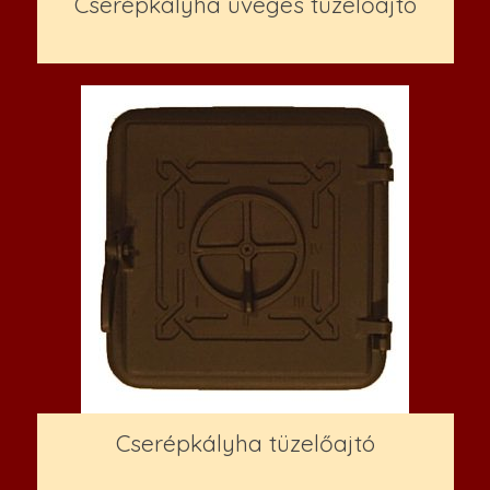
Cserépkályha üveges tüzelőajtó
35,000
Ft
Cserépkályha tüzelőajtó
36,000
Ft