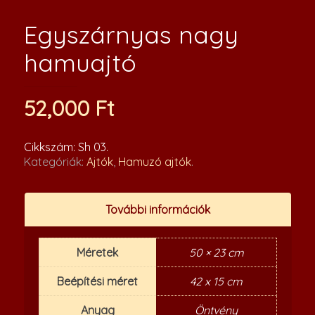
Egyszárnyas nagy
hamuajtó
52,000
Ft
Cikkszám:
Sh 03
.
Kategóriák:
Ajtók
,
Hamuzó ajtók
.
További információk
Méretek
50 × 23 cm
Beépítési méret
42 x 15 cm
Anyag
Öntvény