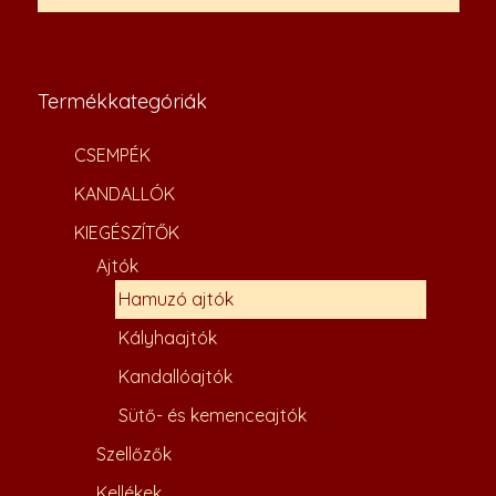
Termékkategóriák
CSEMPÉK
KANDALLÓK
KIEGÉSZÍTŐK
Ajtók
Hamuzó ajtók
Kályhaajtók
Kandallóajtók
Sütő- és kemenceajtók
33,000
Ft
Szellőzők
Kellékek