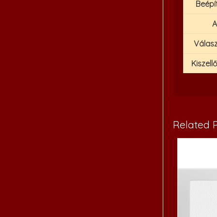
Beépí
A
Válasz
Kiszell
Related 