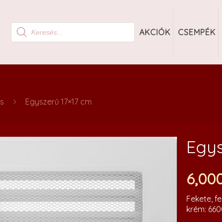
Products
AKCIÓK
CSEMPÉK
search
us
Egyszerű 17×17 cm
Egys
6,00
Fekete, fe
krém: 660