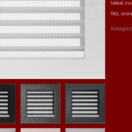
Nikkel, ino
Réz, arany
Kategóri