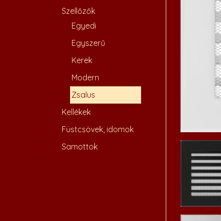
Szellőzők
Egyedi
Egyszerű
Kerek
Modern
Zsalus
Kellékek
Füstcsövek, idomok
Samottok