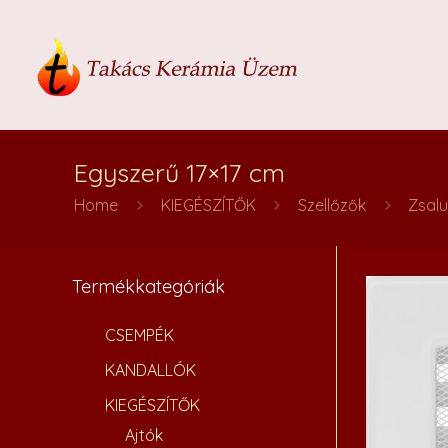
Egyszerű 17×17 cm
Home
KIEGÉSZÍTŐK
Szellőzők
Zsal
Termékkategóriák
CSEMPÉK
KANDALLÓK
KIEGÉSZÍTŐK
Ajtók