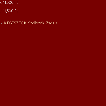
x: 11,300 Ft
: 11,500 Ft
ák:
KIEGÉSZÍTŐK
,
Szellőzők
,
Zsalus
.