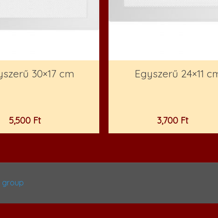
yszerű 30×17 cm
Egyszerű 24×11 c
5,500
Ft
3,700
Ft
n group