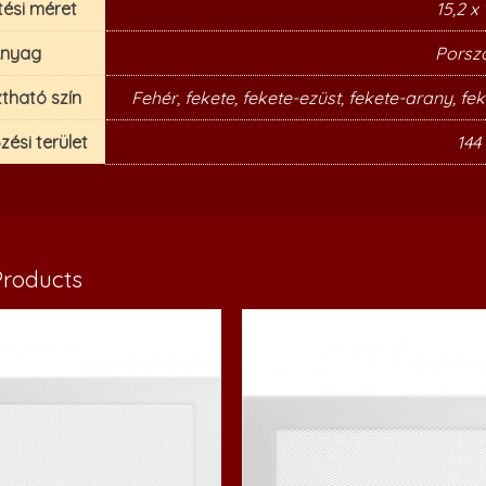
tési méret
15,2 x
nyag
Porszó
tható szín
Fehér, fekete, fekete-ezüst, fekete-arany, feke
őzési terület
144
Products