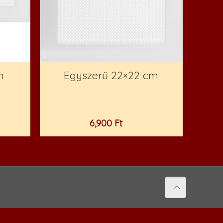
m
Egyszerű 22×22 cm
6,900
Ft