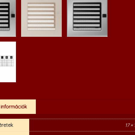
 információk
éretek
17 ×