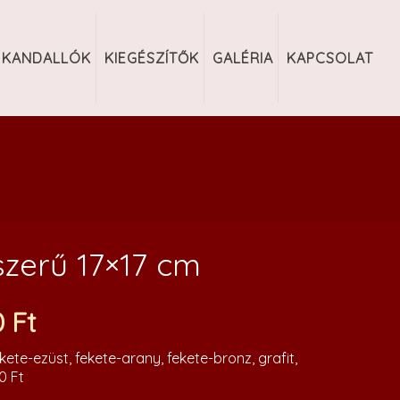
KANDALLÓK
KIEGÉSZÍTŐK
GALÉRIA
KAPCSOLAT
zerű 17×17 cm
0
Ft
kete-ezüst, fekete-arany, fekete-bronz, grafit,
0 Ft