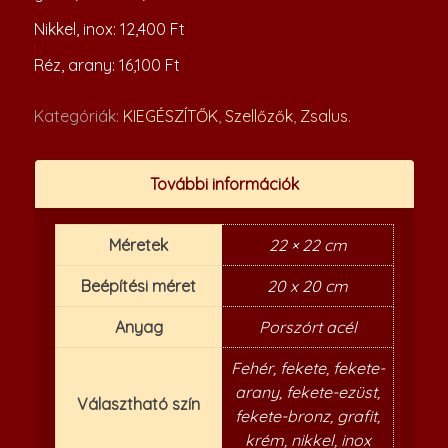
Nikkel, inox: 12,400 Ft
Réz, arany: 16,100 Ft
Kategóriák:
KIEGÉSZÍTŐK
,
Szellőzők
,
Zsalus
.
További információk
Méretek
22 × 22 cm
Beépítési méret
20 x 20 cm
Anyag
Porszórt acél
Fehér, fekete, fekete-
arany, fekete-ezüst,
Választható szín
fekete-bronz, grafit,
krém, nikkel, inox