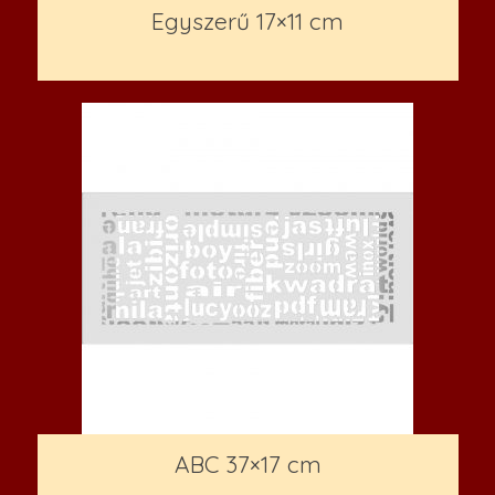
Egyszerű 17×11 cm
6,900
Ft
ABC 37×17 cm
3,700
Ft