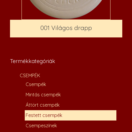
001 Világos drapp
3,500
Ft
–
5,200
Ft
Termékkategóriák
CSEMPÉK
Csempék
Mintás csempék
Áttört csempék
Festett csempék
Csempeszínek