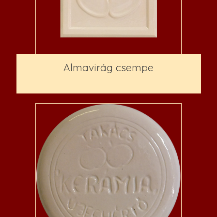
Almavirág csempe
3,500
Ft
–
5,200
Ft