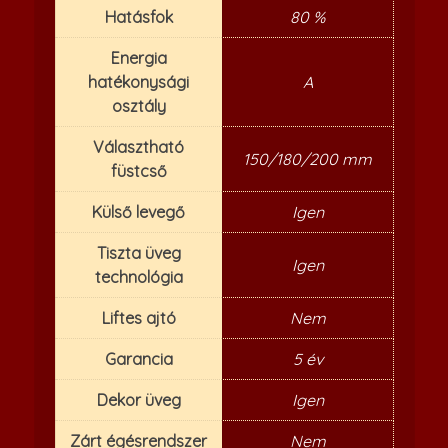
Hatásfok
80 %
Energia
hatékonysági
A
osztály
Választható
150/180/200 mm
füstcső
Külső levegő
Igen
Tiszta üveg
Igen
technológia
Liftes ajtó
Nem
Garancia
5 év
Dekor üveg
Igen
Zárt égésrendszer
Nem