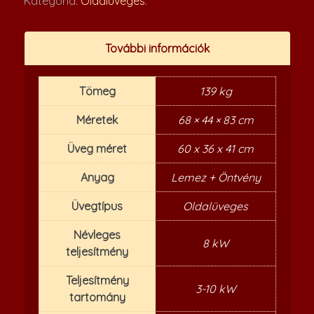
Kategória:
Oldalüveges
.
További információk
Tömeg
139 kg
Méretek
68 × 44 × 83 cm
Üveg méret
60 x 36 x 41 cm
Anyag
Lemez + Öntvény
Üvegtípus
Oldalüveges
Névleges
8 kW
teljesítmény
Teljesítmény
3-10 kW
tartomány