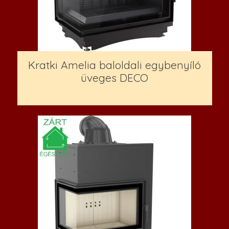
Kratki Amelia baloldali egybenyíló
üveges DECO
994,700
Ft