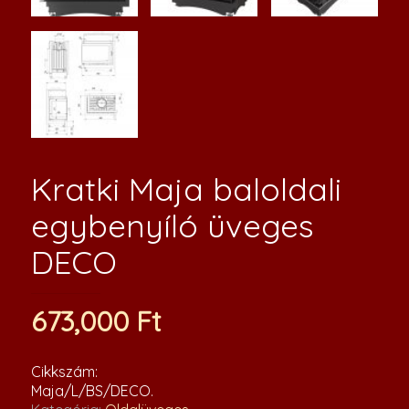
Kratki Maja baloldali
egybenyíló üveges
DECO
673,000
Ft
Cikkszám:
Maja/L/BS/DECO
.