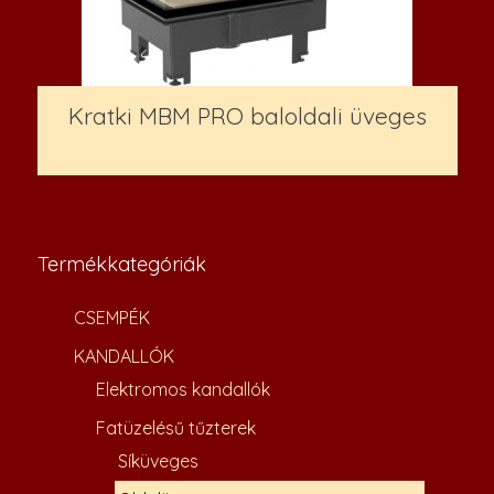
Kratki MBM PRO baloldali üveges
994,700
Ft
Termékkategóriák
CSEMPÉK
KANDALLÓK
Elektromos kandallók
Fatüzelésű tűzterek
Síküveges