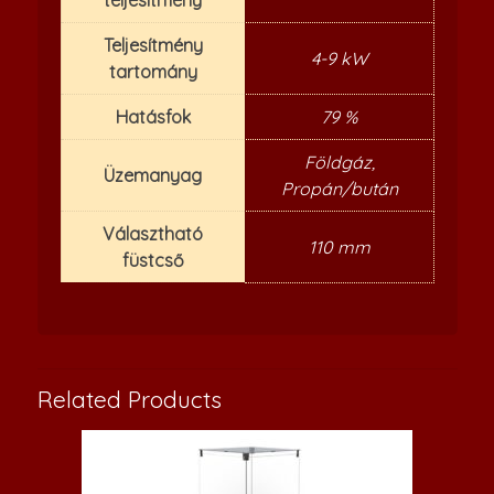
teljesítmény
Teljesítmény
4-9 kW
tartomány
Hatásfok
79 %
Földgáz,
Üzemanyag
Propán/bután
Választható
110 mm
füstcső
Related Products