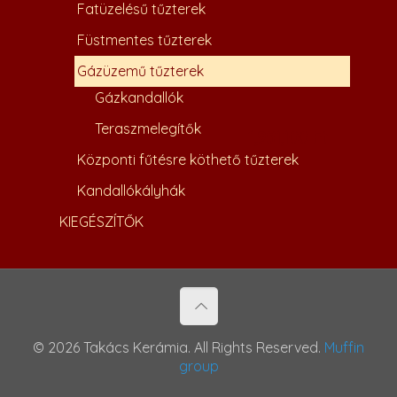
Fatüzelésű tűzterek
Füstmentes tűzterek
Gázüzemű tűzterek
Gázkandallók
Teraszmelegítők
1,951,100
Ft
Központi fűtésre köthető tűzterek
Kandallókályhák
KIEGÉSZÍTŐK
© 2026 Takács Kerámia. All Rights Reserved.
Muffin
group