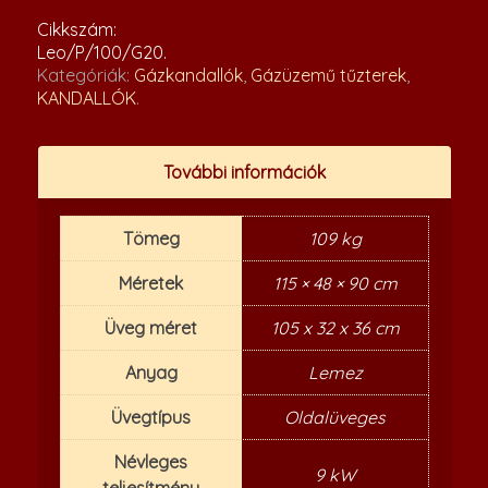
Cikkszám:
Leo/P/100/G20
.
Kategóriák:
Gázkandallók
,
Gázüzemű tűzterek
,
KANDALLÓK
.
További információk
Tömeg
109 kg
Méretek
115 × 48 × 90 cm
Üveg méret
105 x 32 x 36 cm
Anyag
Lemez
Üvegtípus
Oldalüveges
Névleges
9 kW