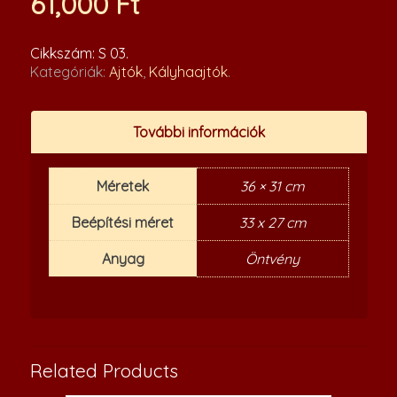
61,000
Ft
Cikkszám:
S 03
.
Kategóriák:
Ajtók
,
Kályhaajtók
.
További információk
Méretek
36 × 31 cm
Beépítési méret
33 x 27 cm
Anyag
Öntvény
Related Products