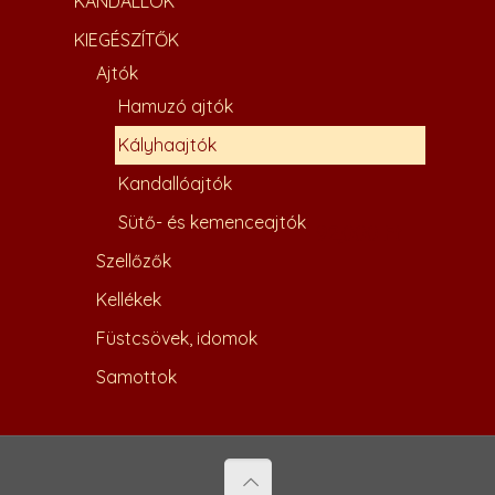
KANDALLÓK
KIEGÉSZÍTŐK
Ajtók
Hamuzó ajtók
Kályhaajtók
Kandallóajtók
Sütő- és kemenceajtók
92,000
Ft
Szellőzők
Kellékek
Füstcsövek, idomok
Samottok