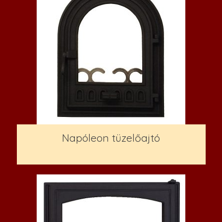
Napóleon tüzelőajtó
54,000
Ft