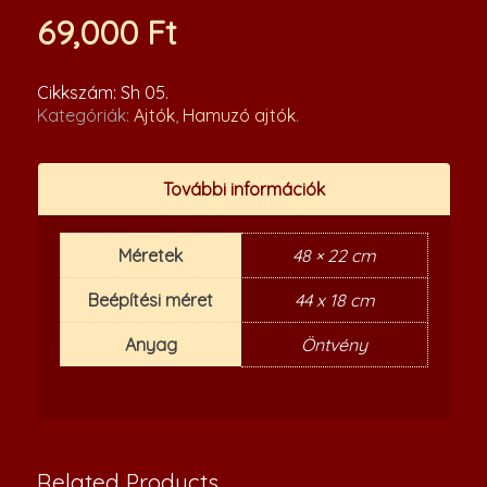
69,000
Ft
Cikkszám:
Sh 05
.
Kategóriák:
Ajtók
,
Hamuzó ajtók
.
További információk
Méretek
48 × 22 cm
Beépítési méret
44 x 18 cm
Anyag
Öntvény
Related Products