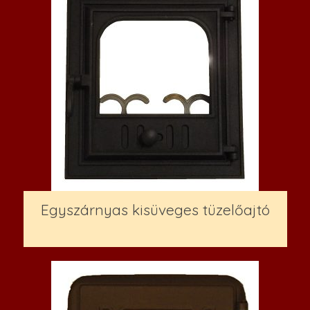
Egyszárnyas kisüveges tüzelőajtó
54,000
Ft