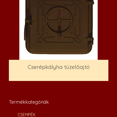
Cserépkályha tüzelőajtó
70,000
Ft
Termékkategóriák
CSEMPÉK