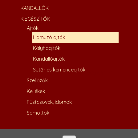
KANDALLÓK
KIEGÉSZÍTŐK
Ajtók
Hamuzó ajtók
Kályhaajtók
Kandallóajtók
Sütő- és kemenceajtók
33,000
Ft
Szellőzők
Kellékek
Füstcsövek, idomok
Samottok