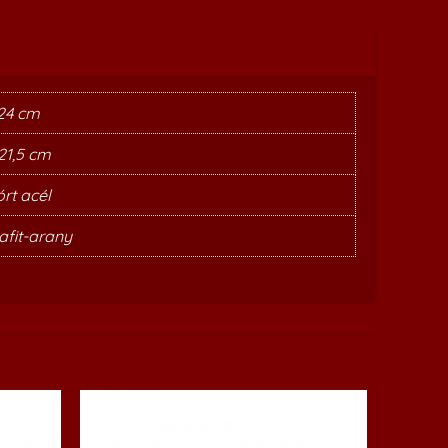
 24 cm
 21,5 cm
rt acél
afit-arany