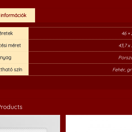
 információk
éretek
46 ×
tési méret
43,7 x
nyag
Porszó
tható szín
Fehér, gr
Products