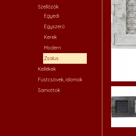
Szellőzők
Egyedi
Egyszerű
Kerek
Modern
Zsalus
Kellékek
Füstcsövek, idomok
Samottok