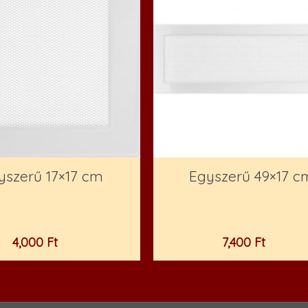
yszerű 17×17 cm
Egyszerű 49×17 c
4,000
Ft
7,400
Ft