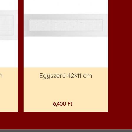
m
Egyszerű 42×11 cm
6,400
Ft