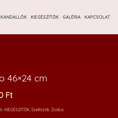
KANDALLÓK
KIEGÉSZÍTŐK
GALÉRIA
KAPCSOLAT
o 46×24 cm
00
Ft
ák:
KIEGÉSZÍTŐK
,
Szellőzők
,
Zsalus
.