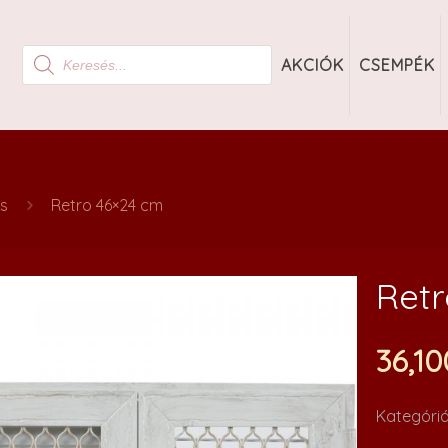
Products
AKCIÓK
CSEMPÉK
search
us
Retro 46×24 cm
Retr
36,1
Kategóri