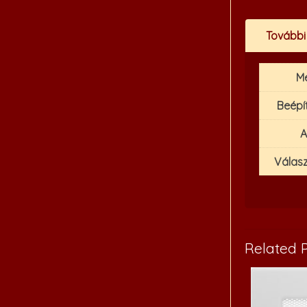
További
M
Beépí
A
Válasz
Related 