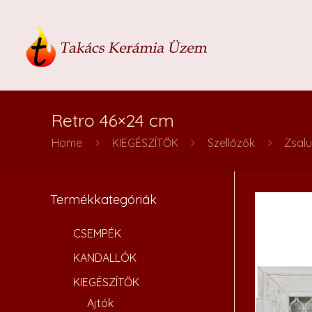
Retro 46×24 cm
Home
KIEGÉSZÍTŐK
Szellőzők
Zsal
Termékkategóriák
CSEMPÉK
KANDALLÓK
KIEGÉSZÍTŐK
Ajtók