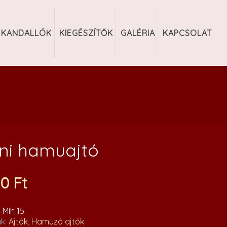
KANDALLÓK
KIEGÉSZÍTŐK
GALÉRIA
KAPCSOLAT
ni hamuajtó
00
Ft
:
Mih 15
.
ák:
Ajtók
,
Hamuzó ajtók
.