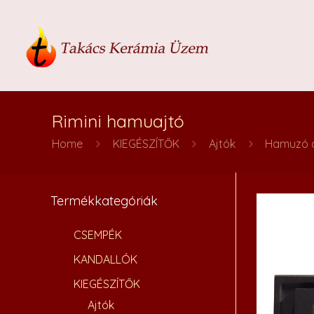
Rimini hamuajtó
Home
KIEGÉSZÍTŐK
Ajtók
Hamuzó a
Termékkategóriák
CSEMPÉK
KANDALLÓK
KIEGÉSZÍTŐK
Ajtók