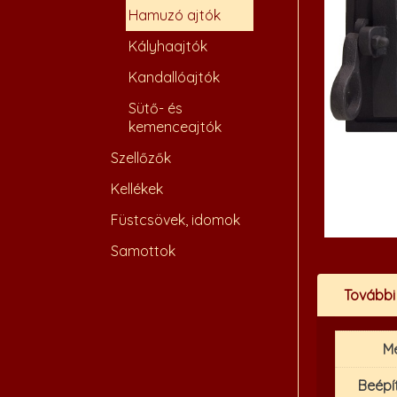
Hamuzó ajtók
Kályhaajtók
Kandallóajtók
Sütő- és
kemenceajtók
Szellőzők
Kellékek
Füstcsövek, idomok
Samottok
További
M
Beépí