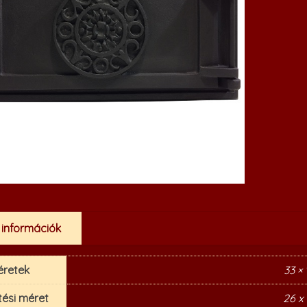
 információk
éretek
33 ×
tési méret
26 x