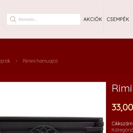
Products
AKCIÓK
CSEMPÉK
search
jtók
Rimini hamuajtó
Rimi
33,0
Cikkszám
Kategóri