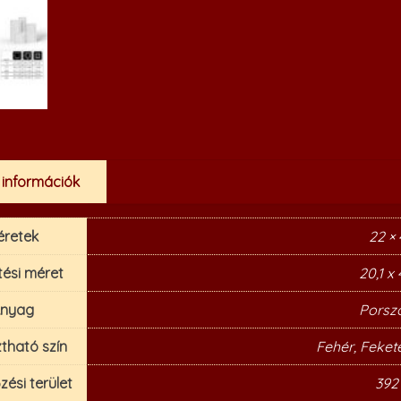
 információk
éretek
22 ×
tési méret
20,1 x
nyag
Porszó
tható szín
Fehér, Fekete
őzési terület
392