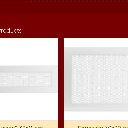
Products
yszerű 32×11 cm
Egyszerű 30×22 