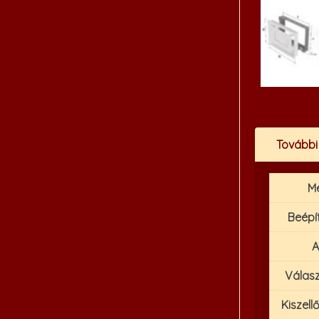
További
M
Beépí
A
Válasz
Kiszell