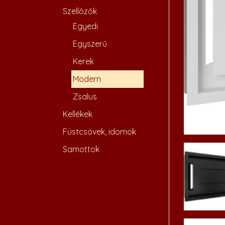
Szellőzők
Egyedi
Egyszerű
Kerek
Modern
Zsalus
Kellékek
Füstcsövek, idomok
Samottok