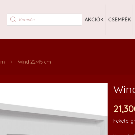
Products
AKCIÓK
CSEMPÉK
search
rn
Wind 22×45 cm
Win
21,3
Fekete, gr