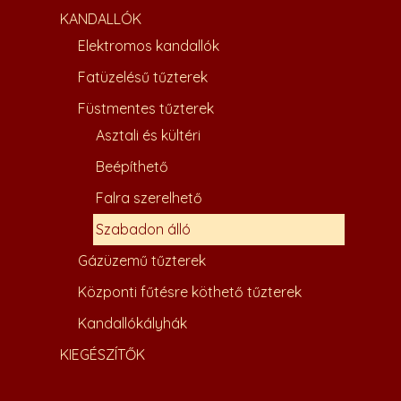
KANDALLÓK
Elektromos kandallók
Fatüzelésű tűzterek
Füstmentes tűzterek
Asztali és kültéri
Beépíthető
Falra szerelhető
Szabadon álló
Gázüzemű tűzterek
Központi fűtésre köthető tűzterek
Kandallókályhák
KIEGÉSZÍTŐK