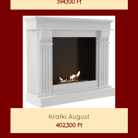
394,100
Ft
Kratki August
402,300
Ft