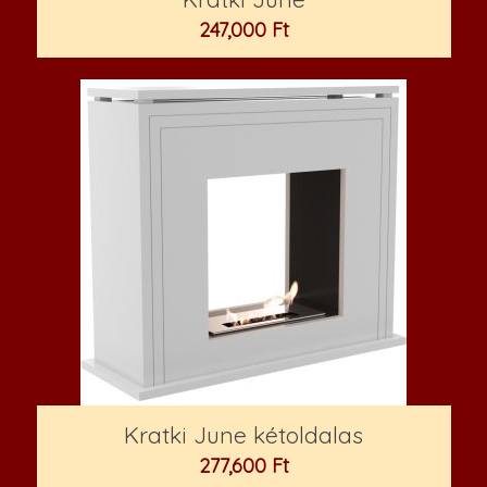
247,000
Ft
Kratki June kétoldalas
277,600
Ft