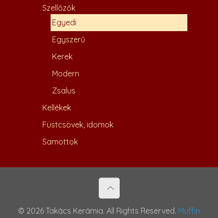
Szellőzők
Egyedi
Egyszerű
Kerek
7,400
Ft
Modern
Zsalus
Kellékek
Füstcsövek, idomok
Samottok
© 2026 Takács Kerámia. All Rights Reserved.
Muffin