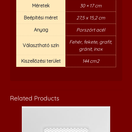
Méretek
30 × 17 cm
Beépítési méret
27,5 x 15,2 cm
Anyag
Porszórt acél
Fehér, fekete, grafit,
Választható szín
gránit, inox
Kiszellőzési terület
144 cm2
Related Products