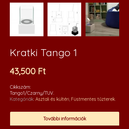
Kratki Tango 1
43,500
Ft
Cikkszám:
Tango1/Czarny/TUV
.
Kategóriák:
Asztali és kültéri
,
Füstmentes tűzterek
.
További információk