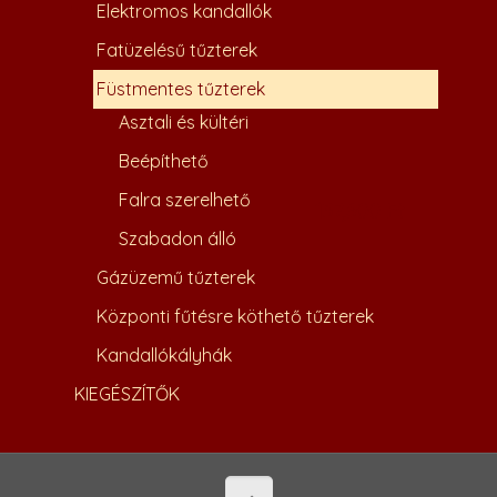
Elektromos kandallók
Fatüzelésű tűzterek
Füstmentes tűzterek
Asztali és kültéri
Beépíthető
Falra szerelhető
137,600
Ft
Szabadon álló
Gázüzemű tűzterek
Központi fűtésre köthető tűzterek
Kandallókályhák
KIEGÉSZÍTŐK