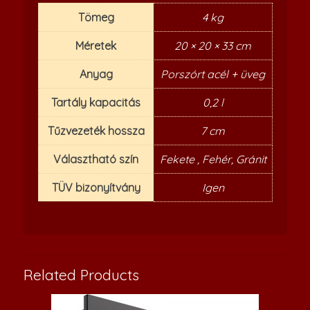
Tömeg
4 kg
Méretek
20 × 20 × 33 cm
Anyag
Porszórt acél + üveg
Tartály kapacitás
0,2 l
Tűzvezeték hossza
7 cm
Választható szín
Fekete , Fehér, Gránit
TÜV bizonyítvány
Igen
Related Products