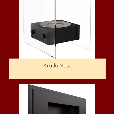
Kratki Nest
157,600
Ft