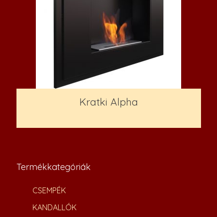
Kratki Alpha
37,600
Ft
Termékkategóriák
CSEMPÉK
KANDALLÓK